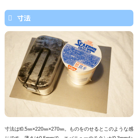
寸法
寸法はt0.5㎜×220㎜×270㎜。ものをのせるとこのような感