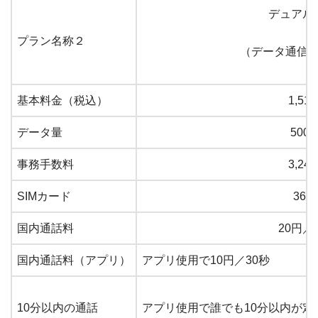
デュアル
プラン名称２
（データ通信
基本料金（税込）
1,51
データ量
500
事務手数料
3,24
SIMカード
368
国内通話料
20円／
国内通話料（アプリ）
アプリ使用で10円／30秒
10分以内の通話
アプリ使用で誰でも10分以内が定額 