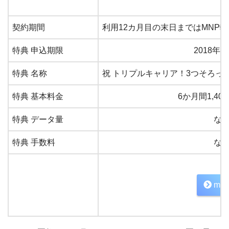
契約期間
利用12カ月目の末日まではMNP転出
特典 申込期限
2018年1
特典 名称
祝 トリプルキャリア！3つそろっ
特典 基本料金
6か月間1,40
特典 データ量
な
特典 手数料
な
min