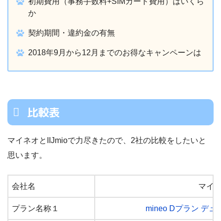
初期費用（事務手数料+SIMカード費用）はいくら
か
契約期間・違約金の有無
2018年9月から12月までのお得なキャンペーンは
比較表
マイネオとIIJmioで力尽きたので、2社の比較をしたいと
思います。
会社名
マイ
プラン名称１
mineo Dプラン デュ