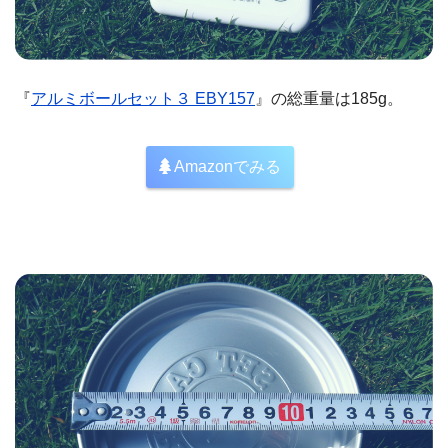
『
アルミボールセット３ EBY157
』の総重量は185g。
Amazonでみる